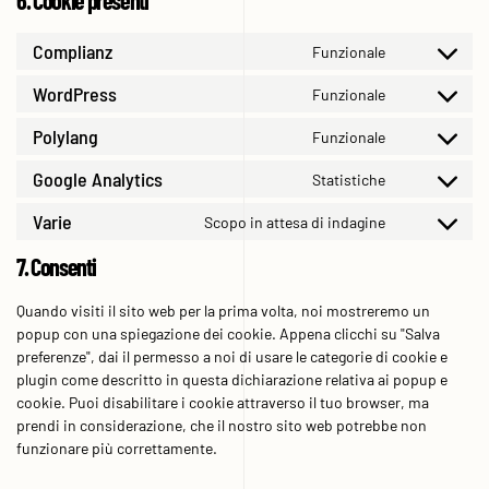
6. Cookie presenti
Complianz
Funzionale
Consent
to
WordPress
Funzionale
Consent
service
to
complianz
Polylang
Funzionale
Consent
service
to
wordpress
Google Analytics
Statistiche
Consent
service
to
polylang
Varie
Scopo in attesa di indagine
Consent
service
to
google-
7. Consenti
service
analytics
varie
Quando visiti il sito web per la prima volta, noi mostreremo un
popup con una spiegazione dei cookie. Appena clicchi su "Salva
preferenze", dai il permesso a noi di usare le categorie di cookie e
plugin come descritto in questa dichiarazione relativa ai popup e
cookie. Puoi disabilitare i cookie attraverso il tuo browser, ma
prendi in considerazione, che il nostro sito web potrebbe non
funzionare più correttamente.